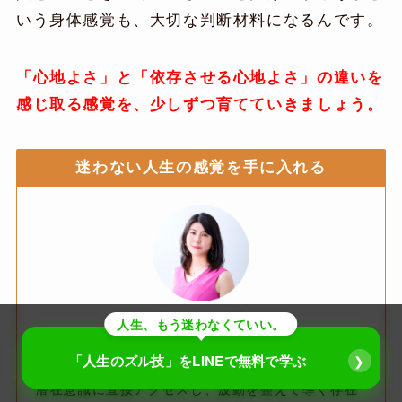
いう身体感覚も、大切な判断材料になるんです。
「心地よさ」と「依存させる心地よさ」の違いを
感じ取る感覚を、少しずつ育てていきましょう。
迷わない人生の感覚を手に入れる
アセンショナー代表
人生、もう迷わなくていい。
古部郁江
「現実を意図して書き換える技術」があるとした
「人生のズル技」を
LINEで無料で学ぶ
❯
ら…信じられますか？
潜在意識に直接アクセスし、波動を整えて導く存在